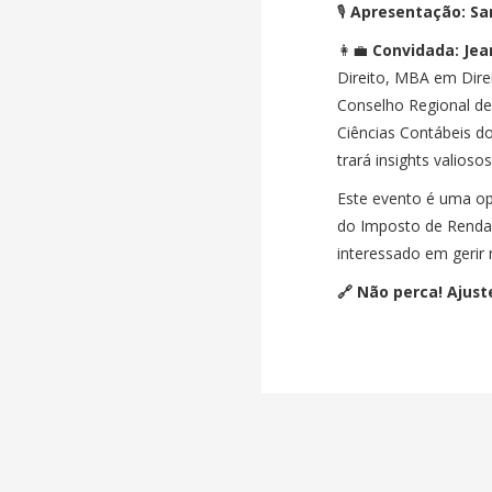
🎙
Apresentação: Sa
👩‍💼
Convidada: Jea
Direito, MBA em Direi
Conselho Regional d
Ciências Contábeis d
trará insights valios
Este evento é uma opo
do Imposto de Renda 
interessado em gerir 
🔗 Não perca! Ajus