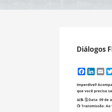
Diálogos F
Facebook
LinkedIn
Ema
Imperdível! Acompa
que você precisa s
📊📝 🗓 Data: 09 de 
📺 Transmissão: Ao 