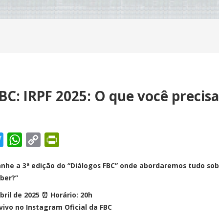
BC: IRPF 2025: O que você precisa
il
Twitter
WhatsApp
Copy
PrintFriendly
Link
nhe a 3ª edição do “Diálogos FBC” onde abordaremos tudo sobr
aber?”
abril de 2025 ⏰ Horário: 20h
vivo no Instagram Oficial da FBC